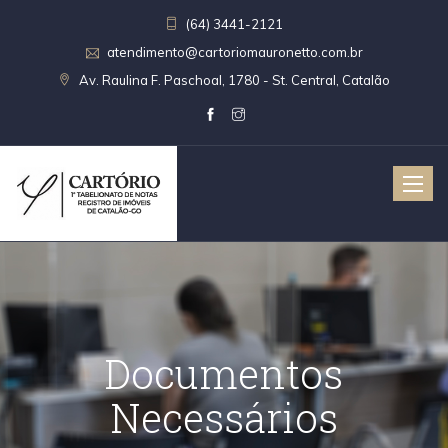
(64) 3441-2121
atendimento@cartoriomauronetto.com.br
Av. Raulina F. Paschoal, 1780 - St. Central, Catalão
Toggle
naviga
Documentos
Necessários